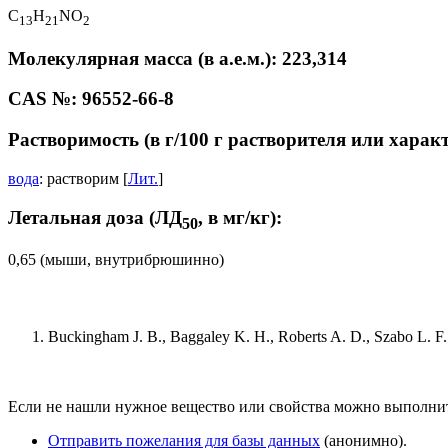
C
H
NO
1
3
2
1
2
Молекулярная масса (в а.е.м.): 223,314
CAS №: 96552-66-8
Растворимость (в г/100 г растворителя или харак
вода
: растворим [
Лит.
]
Летальная доза (ЛД
, в мг/кг):
50
0,65 (мыши, внутрибрюшинно)
Buckingham J. B., Baggaley K. H., Roberts A. D., Szabo L. F. 
Если не нашли нужное вещество или свойства можно выполни
Отправить пожелания для базы данных
(анонимно).