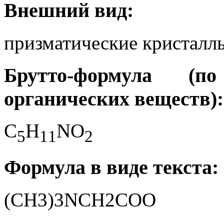
Внешний вид:
призматические кристалл
Брутто-формула (
органических веществ):
C
H
NO
5
1
1
2
Формула в виде текста:
(CH3)3NCH2COO