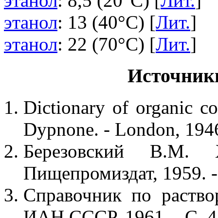
этанол
: 8,5 (20°C) [
Лит.
]
этанол
: 13 (40°C) [
Лит.
]
этанол
: 22 (70°C) [
Лит.
]
Источник
Dictionary of organic co
Dypnone. - London, 1946
Березовский В.М.
Пищепромиздат, 1959. -
Справочник по раствор
ИАН СССР, 1961. - С. 