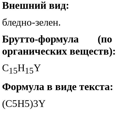
Внешний вид:
бледно-зелен.
Брутто-формула (
органических веществ):
C
H
Y
1
5
1
5
Формула в виде текста:
(C5H5)3Y