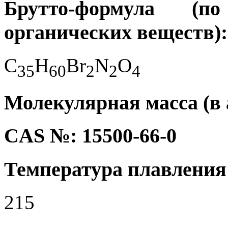
Брутто-формула (
органических веществ):
C
H
Br
N
O
3
5
6
0
2
2
4
Молекулярная масса (в а.
CAS №: 15500-66-0
Температура плавления 
215