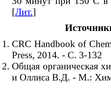
30 минут при 150 С в 
[
Лит.
]
Источник
CRC Handbook of Chemis
Press, 2014. - С. 3-132
Общая органическая хим
и Оллиса В.Д. - М.: Хим