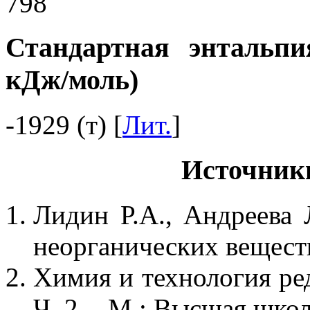
798
Стандартная энтальпи
кДж/моль)
-1929 (т) [
Лит.
]
Источник
Лидин Р.А., Андреева 
неорганических веществ.
Химия и технология ред
Ч. 2. - М.: Высшая школ