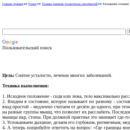
Главная страница
Разное
Техники развития человеческих способностей
Расширение сознания
Пользовательский поиск
Цель:
Снятие усталости, лечение многих заболеваний.
Техника выполнения:
1. Исходное положение - сидя или лежа, тело максимально расс
2. Входим в состояние, которое называют по разному - состо
вход простой – медленно считаем от десяти до одного, при эт
на разные группы мышц, что позволит их расслабить. Послед
мышцы икр, стопы. При должной практике это занимает где-то
3. Успокаиваем дыхание, делаем его глубоким, ритмичным, ме
4. А теперь попробуйте ответить на вопрос: «Где границы мое