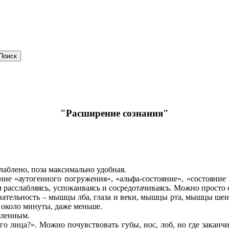
"Расширение сознания"
лаблено, поза максимально удобная.
яние «аутогенного погружения», «альфа-состояние», «состояние 
ом расслабляясь, успокаиваясь и сосредотачиваясь. Можно просто
овательность – мышцы лба, глаза и веки, мышцы рта, мышцы ш
 около минуты, даже меньше.
дленным.
го лица?». Можно почувствовать губы, нос, лоб, но где заканч