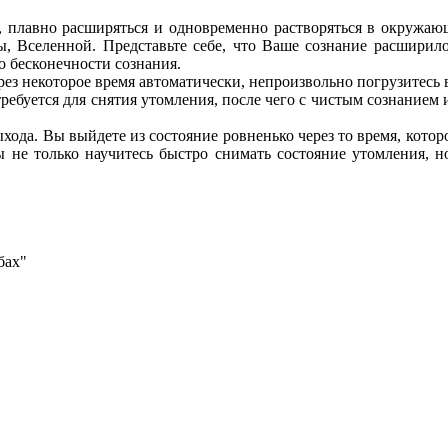
но, плавно расширяться и одновременно растворяться в окружаю
мы, Вселенной. Представьте себе, что Ваше сознание расширил
о бесконечности сознания.
ез некоторое время автоматически, непроизвольно погрузитесь 
отребуется для снятия утомления, после чего с чистым сознание
ыхода. Вы выйдете из состояние ровненько через то время, котор
 не только научитесь быстро снимать состояние утомления, н
бах"