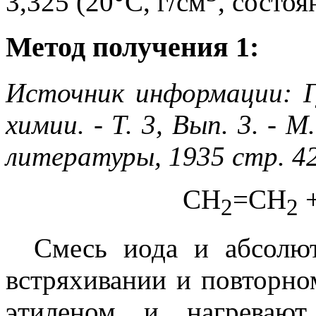
3,325 (20°C, г/см
, состоя
Метод получения 1:
Источник информации: Г
химии. - Т. 3, Вып. 3. - 
литературы, 1935 стр. 4
CH
=CH
+
2
2
Смесь иода и абсолю
встряхивании и повторн
этиленом и нагрева