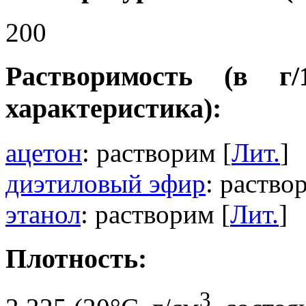
200
Растворимость (в г
характеристика):
ацетон
: растворим [
Лит.
]
диэтиловый эфир
: раство
этанол
: растворим [
Лит.
]
Плотность:
3