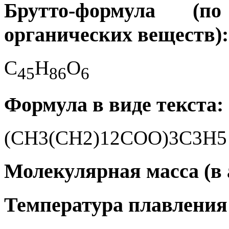
Брутто-формула (
органических веществ):
C
H
O
4
5
8
6
6
Формула в виде текста:
(CH3(CH2)12COO)3C3H5
Молекулярная масса (в а
Температура плавления 