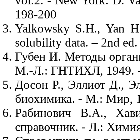
vol.2. - New York: D. V
198-200
Yalkowsky S.H., Yan H.
solubility data. – 2nd ed
Губен И. Методы органи
М.-Л.: ГНТИХЛ, 1949. -
Досон Р., Эллиот Д., Э
биохимика. - М.: Мир, 1
Рабинович В.А., Хав
справочник. - Л.: Химия