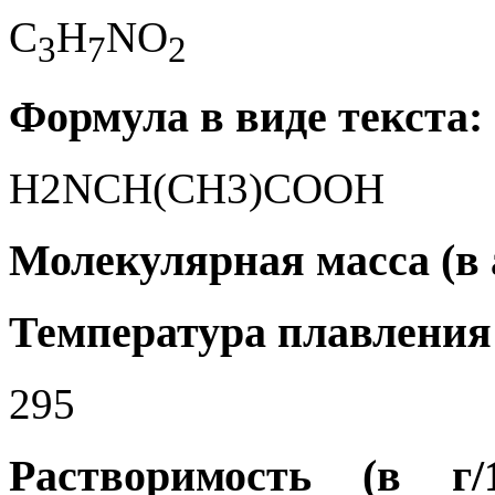
C
H
NO
3
7
2
Формула в виде текста:
H2NCH(CH3)COOH
Молекулярная масса (в а.
Температура плавления 
295
Растворимость (в г