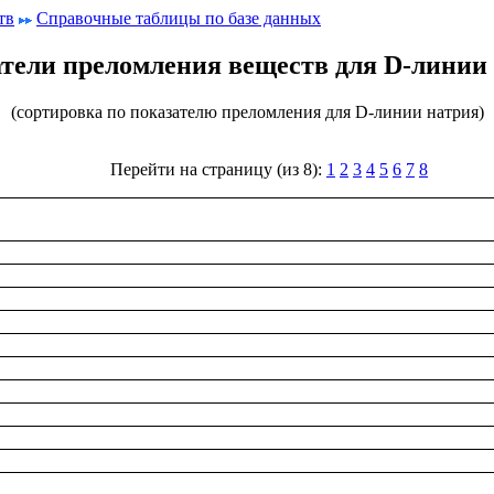
тв
Справочные таблицы по базе данных
тели преломления веществ для D-линии
(сортировка по показателю преломления для D-линии натрия)
Перейти на страницу (из 8):
1
2
3
4
5
6
7
8