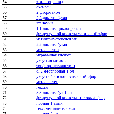
54.
этилизоцианид
55.
оксиран
56.
2-фторэтанол
57.
2,2-диметилбутан
58.
этанамин
59.
1,1-диметилциклопропан
60.
фторуксусной кислоты метиловый эфир
61.
метилтриметоксисилан
62.
2,2-диметилбутан
63.
метоксиэтин
64.
муравьиная кислота
65.
уксусная кислота
66.
трифторацетилнитрит
67.
dl-2-фторпропан-1-ол
68.
уксусной кислоты этиловый эфир
69.
метоксиэтен
70.
гексан
71.
3,3-диметилбут-1-ен
72.
фторуксусной кислоты этиловый эфир
73.
пропан-1-амин
74.
гексаметилдисилоксан
75.
пропан-2-ол