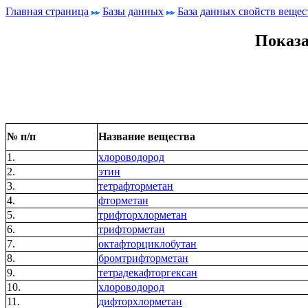
Главная страница
Базы данных
База данных свойств вещес
Показа
№ п/п
Название вещества
1.
хлороводород
2.
этин
3.
тетрафторметан
4.
фторметан
5.
трифторхлорметан
6.
трифторметан
7.
октафторциклобутан
8.
бромтрифторметан
9.
тетрадекафторгексан
10.
хлороводород
11.
дифторхлорметан