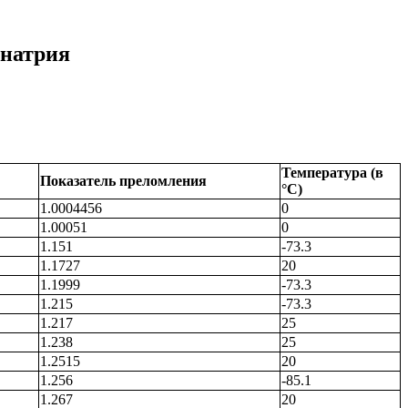
 натрия
Температура (в
Показатель преломления
°С)
1.0004456
0
1.00051
0
1.151
-73.3
1.1727
20
1.1999
-73.3
1.215
-73.3
1.217
25
1.238
25
1.2515
20
1.256
-85.1
1.267
20