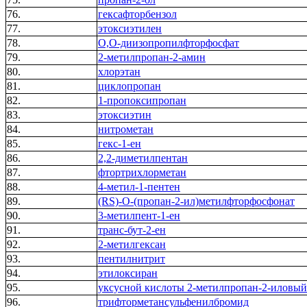
76.
гексафторбензол
77.
этоксиэтилен
78.
O,O-диизопропилфторфосфат
79.
2-метилпропан-2-амин
80.
хлорэтан
81.
циклопропан
82.
1-пропоксипропан
83.
этоксиэтин
84.
нитрометан
85.
гекс-1-ен
86.
2,2-диметилпентан
87.
фтортрихлорметан
88.
4-метил-1-пентен
89.
(RS)-O-(пропан-2-ил)метилфторфосфонат
90.
3-метилпент-1-ен
91.
транс-бут-2-ен
92.
2-метилгексан
93.
пентилнитрит
94.
этилоксиран
95.
уксусной кислоты 2-метилпропан-2-иловый
96.
трифторметансульфенилбромид