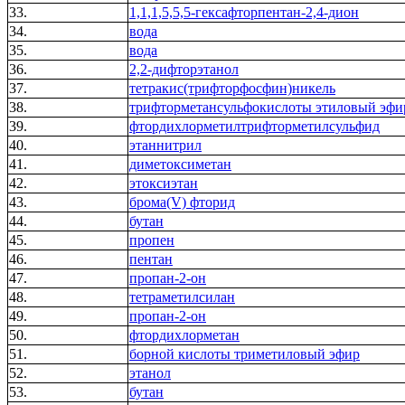
33.
1,1,1,5,5,5-гексафторпентан-2,4-дион
34.
вода
35.
вода
36.
2,2-дифторэтанол
37.
тетракис(трифторфосфин)никель
38.
трифторметансульфокислоты этиловый эфи
39.
фтордихлорметилтрифторметилсульфид
40.
этаннитрил
41.
диметоксиметан
42.
этоксиэтан
43.
брома(V) фторид
44.
бутан
45.
пропен
46.
пентан
47.
пропан-2-он
48.
тетраметилсилан
49.
пропан-2-он
50.
фтордихлорметан
51.
борной кислоты триметиловый эфир
52.
этанол
53.
бутан