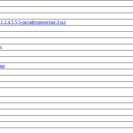
1,2,4,5,5,5-октафторпентан-3-ил
д
ир