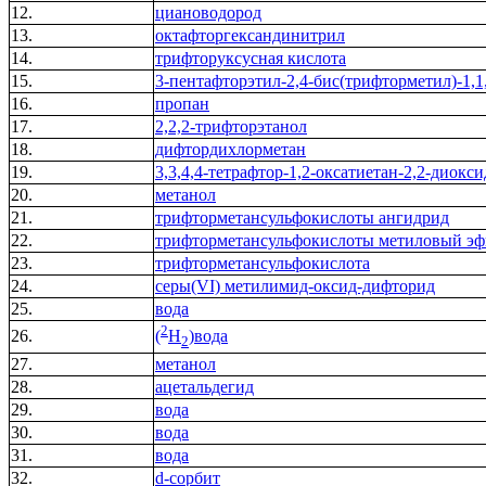
12.
циановодород
13.
октафторгександинитрил
14.
трифторуксусная кислота
15.
3-пентафторэтил-2,4-бис(трифторметил)-1,1,
16.
пропан
17.
2,2,2-трифторэтанол
18.
дифтордихлорметан
19.
3,3,4,4-тетрафтор-1,2-оксатиетан-2,2-диокси
20.
метанол
21.
трифторметансульфокислоты ангидрид
22.
трифторметансульфокислоты метиловый эф
23.
трифторметансульфокислота
24.
серы(VI) метилимид-оксид-дифторид
25.
вода
2
26.
(
H
)вода
2
27.
метанол
28.
ацетальдегид
29.
вода
30.
вода
31.
вода
32.
d-сорбит