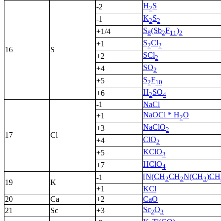
H
S
-2
2
K
S
-1
2
2
S
(Sb
F
)
+1/4
8
2
11
2
S
Cl
+1
2
2
16
S
SCl
+2
2
SO
+4
2
S
F
+5
2
10
H
SO
+6
2
4
-1
NaCl
NaOCl * H
O
+1
2
NaClO
+3
2
17
Cl
ClO
+4
2
KClO
+5
3
HClO
+7
4
[N(CH
CH
N(CH
)CH
-1
2
2
3
19
K
+1
KCl
20
Ca
+2
CaO
Sc
O
21
Sc
+3
2
3