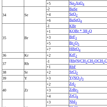
Na
AsO
+5
3
4
-2
BaSe
SeO
+4
34
Se
2
BaSeO
+6
4
-1
KBr
KOBr * 3H
O
+1
2
BrF
+3
35
Br
3
Br
O
+5
2
5
HBrO
+7
4
KrF
36
Kr
+2
2
[Rb(N(CH
CH
OCH
-1
2
2
2
37
Rb
+1
RbF
SrCl
38
Sr
+2
2
Y(NO
)
39
Y
+3
3
3
ZrI
+2
2
ZrBr
40
Zr
+3
3
ZrCl
+4
4
NbI
+3
3