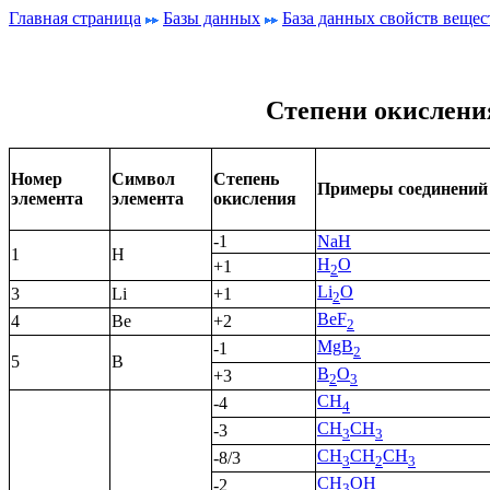
Главная страница
Базы данных
База данных свойств вещес
Степени окисления
Номер
Символ
Степень
Примеры соединений
элемента
элемента
окисления
-1
NaH
1
H
H
O
+1
2
Li
O
3
Li
+1
2
BeF
4
Be
+2
2
MgB
-1
2
5
B
B
O
+3
2
3
CH
-4
4
CH
CH
-3
3
3
CH
CH
CH
-8/3
3
2
3
CH
OH
-2
3