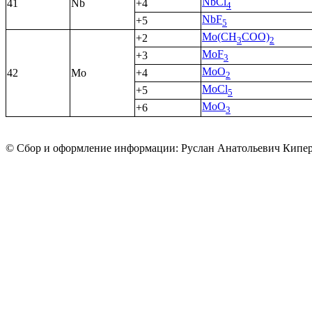
NbCl
41
Nb
+4
4
NbF
+5
5
Mo(CH
COO)
+2
3
2
MoF
+3
3
MoO
42
Mo
+4
2
MoCl
+5
5
MoO
+6
3
© Сбор и оформление информации: Руслан Анатольевич Кипе