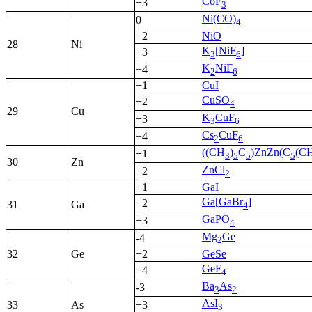
CoF
+3
3
Ni(CO)
0
4
+2
NiO
28
Ni
K
[NiF
]
+3
3
6
K
NiF
+4
2
6
+1
CuI
CuSO
+2
4
29
Cu
K
CuF
+3
3
6
Cs
CuF
+4
2
6
((CH
)
C
)ZnZn(C
(C
+1
3
5
5
5
30
Zn
ZnCl
+2
2
+1
GaI
Ga[GaBr
]
+2
31
Ga
4
GaPO
+3
4
Mg
Ge
-4
2
32
Ge
+2
GeSe
GeF
+4
4
Ba
As
-3
3
2
AsI
33
As
+3
3