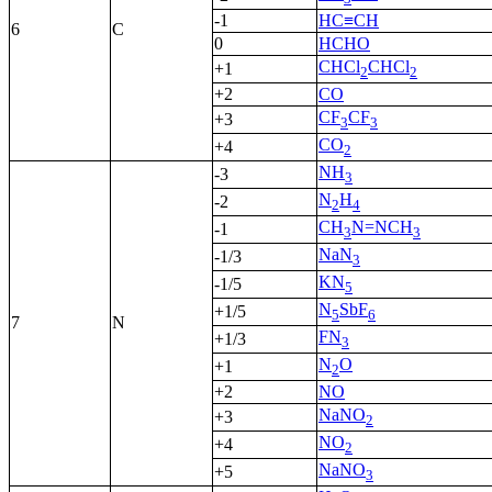
-1
HC≡CH
6
C
0
HCHO
CHCl
CHCl
+1
2
2
+2
CO
CF
CF
+3
3
3
CO
+4
2
NH
-3
3
N
H
-2
2
4
CH
N=NCH
-1
3
3
NaN
-1/3
3
KN
-1/5
5
N
SbF
+1/5
5
6
7
N
FN
+1/3
3
N
O
+1
2
+2
NO
NaNO
+3
2
NO
+4
2
NaNO
+5
3