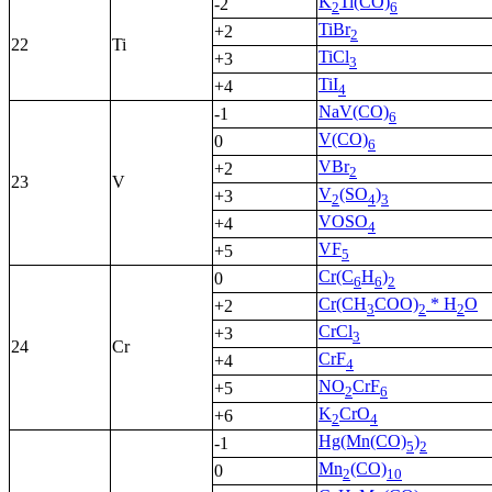
K
Ti(CO)
-2
2
6
TiBr
+2
2
22
Ti
TiCl
+3
3
TiI
+4
4
NaV(CO)
-1
6
V(CO)
0
6
VBr
+2
2
23
V
V
(SO
)
+3
2
4
3
VOSO
+4
4
VF
+5
5
Cr(C
H
)
0
6
6
2
Cr(CH
COO)
* H
O
+2
3
2
2
CrCl
+3
3
24
Cr
CrF
+4
4
NO
CrF
+5
2
6
K
CrO
+6
2
4
Hg(Mn(CO)
)
-1
5
2
Mn
(CO)
0
2
10