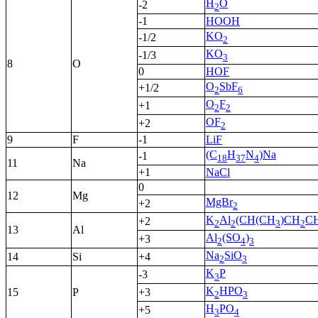
H
O
-2
2
-1
HOOH
KO
-1/2
2
KO
-1/3
3
8
O
0
HOF
O
SbF
+1/2
2
6
O
F
+1
2
2
OF
+2
2
9
F
-1
LiF
(C
H
N
)Na
-1
18
37
4
11
Na
+1
NaCl
0
12
Mg
MgBr
+2
2
K
Al
(CH(CH
)CH
C
+2
2
2
3
2
13
Al
Al
(SO
)
+3
2
4
3
Na
SiO
14
Si
+4
2
3
K
P
-3
3
K
HPO
15
P
+3
2
3
H
PO
+5
3
4