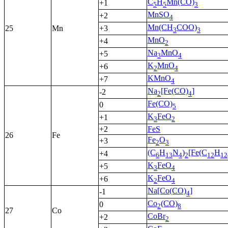
C
H
Mn(CO)
+1
5
5
3
MnSO
+2
4
Mn(CH
COO)
25
Mn
+3
3
3
MnO
+4
2
Na
MnO
+5
3
4
K
MnO
+6
2
4
KMnO
+7
4
Na
[Fe(CO)
]
-2
2
4
Fe(CO)
0
5
K
FeO
+1
3
2
+2
FeS
26
Fe
Fe
O
+3
2
3
(C
H
N
)
[Fe(C
H
+4
6
13
4
2
12
12
K
FeO
+5
3
4
K
FeO
+6
2
4
Na[Co(CO)
]
-1
4
Co
(CO)
0
2
8
27
Co
CoBr
+2
2