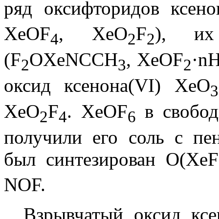
ряд оксифторидов ксено
XeOF
, XeO
F
), их
4
2
2
(F
OXeNCCH
, XeOF
·nH
2
3
2
оксид ксенона(VI) XeO
3
XeO
F
. XeOF
в свобод
2
4
6
получили его соль с пе
был синтезирован O(XeF
NOF.
Взрывчатый оксид ксе