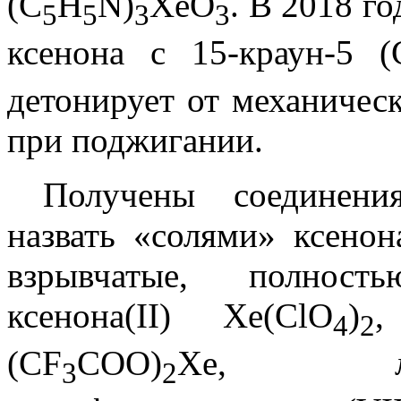
(C
H
N)
XeO
. В 2018 г
5
5
3
3
ксенона с 15-краун-5 
детонирует от механическ
при поджигании.
Получены соединени
назвать «солями» ксенон
взрывчатые, полност
ксенона(II) Xe(ClO
)
,
4
2
(CF
COO)
Xe, лег
3
2