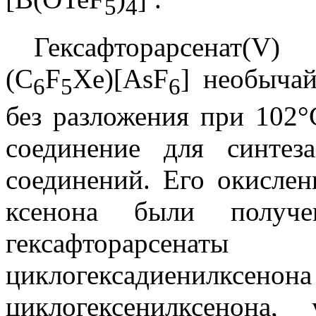
5
4
Гексафторарсенат(V)
(C
F
Xe)[AsF
] необычай
6
5
6
без разложения при 102°
соединение для синтез
соединений. Его окисле
ксенона были получе
гексафторарсе
циклогексадиенил
циклогексенилксенона