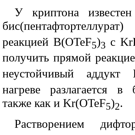
У криптона известен
бис(пентафтортеллурат
реакцией B(OTeF
)
с Kr
5
3
получить прямой реакци
неустойчивый аддукт 
нагреве разлагается в б
также как и Kr(OTeF
)
.
5
2
Растворением дифт