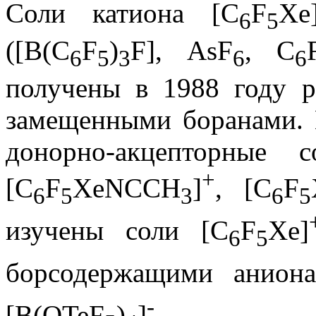
Соли катиона [C
F
Xe
6
5
([B(C
F
)
F], AsF
, C
6
5
3
6
6
получены в 1988 году р
замещенными боранами. 
донорно-акцепторные 
+
[C
F
XeNCCH
]
, [C
F
6
5
3
6
5
изучены соли [C
F
Xe]
6
5
борсодержащими анион
-
[B(OTeF
)
]
.