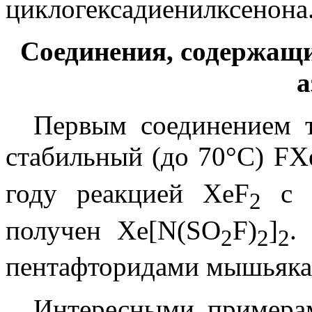
циклогексадиенилксенона
Соединения, содержащи
а
Первым соединением т
стабильный (до 70°С) F
году реакцией XeF
с 
2
получен Xe[N(SO
F)
]
.
2
2
2
пентафторидами мышьяка
Интересными примера