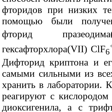
фторидов при низких те
помощью были получе
фторид празеодим
гексафторхлора(VII) ClF
6
Дифторид криптона и е
самыми сильными из все
хранить в лаборатории. 
реагируют с кислородом 
диоксигенила, а с триф