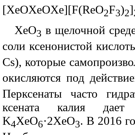
[XeOXeOXe][F(ReO
F
)
]
2
3
2
XeO
в щелочной среде
3
соли ксенонистой кисло
Cs), которые самопроизв
окисляются под действи
Перксенаты часто гидр
ксената калия дает 
K
XeO
·2XeO
. В 2016 г
4
6
3