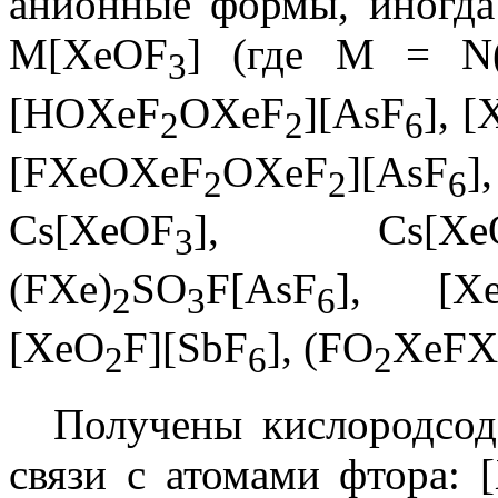
анионные формы, иногда
M[XeOF
] (где M = N
3
[HOXeF
OXeF
][AsF
], [
2
2
6
[FXeOXeF
OXeF
][AsF
2
2
6
Cs[XeOF
], Cs[Xe
3
(FXe)
SO
F[AsF
], [X
2
3
6
[XeO
F][SbF
], (FO
XeFX
2
6
2
Получены кислородсод
связи с атомами фтора: 