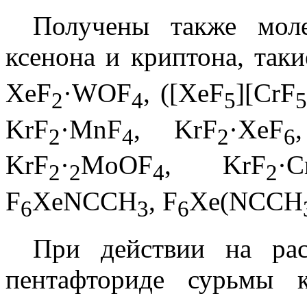
Получены также моле
ксенона и криптона, так
XeF
·WOF
, ([XeF
][CrF
2
4
5
5
KrF
·MnF
, KrF
·XeF
2
4
2
6
KrF
·
MoOF
, KrF
·C
2
2
4
2
F
XeNCCH
, F
Xe(NCCH
6
3
6
При действии на рас
пентафториде сурьмы к