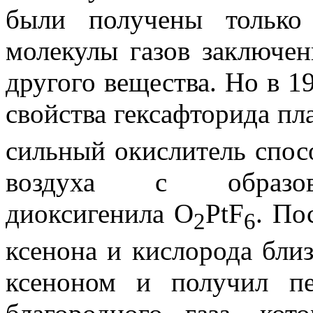
были получены только 
молекулы газов заключе
другого вещества. Но в 1
свойства гексафторида пл
сильный окислитель спос
воздуха с образова
диоксигенила O
PtF
. По
2
6
ксенона и кислорода бли
ксеноном и получил пе