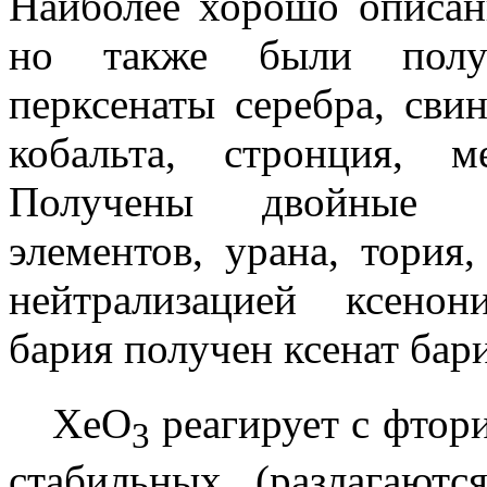
Наиболее хорошо описан
но также были получ
перксенаты серебра, свин
кобальта, стронция, м
Получены двойные пе
элементов, урана, тория
нейтрализацией ксено
бария получен ксенат бар
XeO
реагирует с фтор
3
стабильных (разлагают