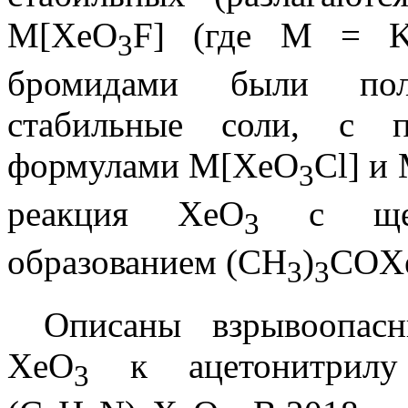
M[XeO
F] (где M = K
3
бромидами были пол
стабильные соли, с п
формулами M[XeO
Cl] и
3
реакция XeO
с щело
3
образованием (CH
)
COX
3
3
Описаны взрывоопасн
XeO
к ацетонитрил
3