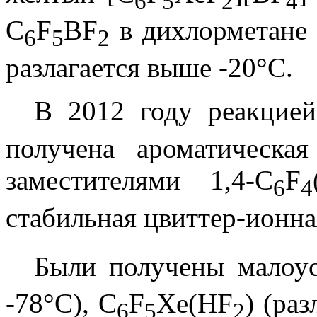
6
5
2
4
C
F
BF
в дихлорметане 
6
5
2
разлагается выше -20°С.
В 2012 году реакцие
получена ароматическа
заместителями 1,4-C
F
6
4
стабильная цвиттер-ионна
Были получены малоу
-78°С), C
F
Xe(HF
) (раз
6
5
2