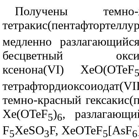
Получены темно-ж
тетракис(пентафтортелл
медленно разлагающийс
бесцветный оксид-тет
ксенона(VI) XeO(OTeF
тетрафтордиоксоиодат(V
темно-красный гексакис(п
Xe(OTeF
)
, разлагающ
5
6
F
XeSO
F, XeOTeF
[AsF
5
3
5
6