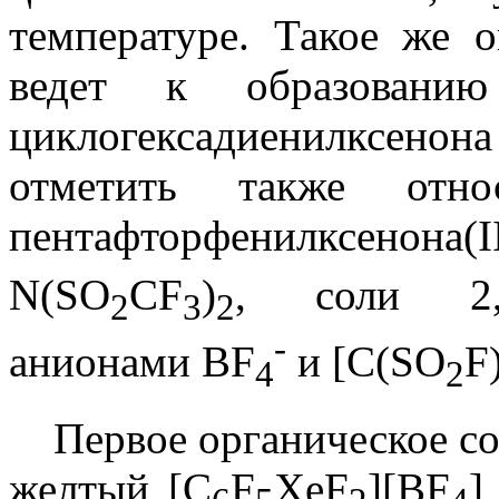
температуре. Такое же 
ведет к образованию 
циклогексадиенилксенон
отметить также отно
пентафторфенилксенон
N(SO
CF
)
, соли 2,6
2
3
2
-
анионами BF
и [C(SO
F
4
2
Первое органическое со
желтый [C
F
XeF
][BF
]