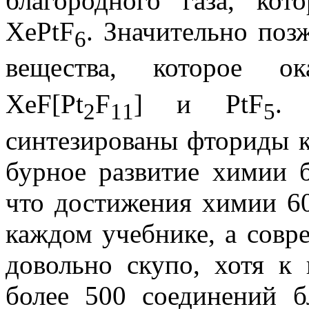
благородного газа, ко
XePtF
. Значительно поз
6
вещества, которое ок
XeF[Pt
F
] и PtF
. 
2
1
1
5
синтезированы фториды к
бурное развитие химии б
что достижения химии 60
каждом учебнике, а совр
довольно скупо, хотя к
более 500 соединений б