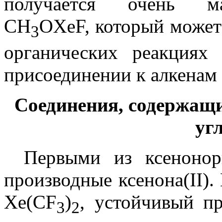
получается очень ма
CH
OXeF, который может
3
органических реакциях
присоединении к алкенам 
Соединения, содержащи
уг
Первыми из ксенонор
производные ксенона(II).
Xe(CF
)
, устойчивый пр
3
2