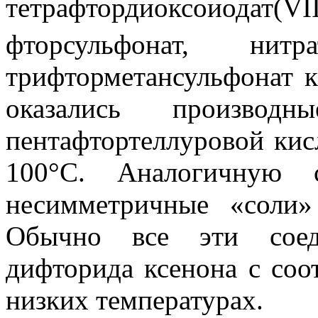
тетрафтордиоксоиодат(V
фторсульфонат, нитр
трифторметансульфонат к
оказались производн
пентафтортеллуровой кис
100°С. Аналогичную с
несимметричные «соли»
Обычно все эти соед
дифторида ксенона с со
низких температурах.