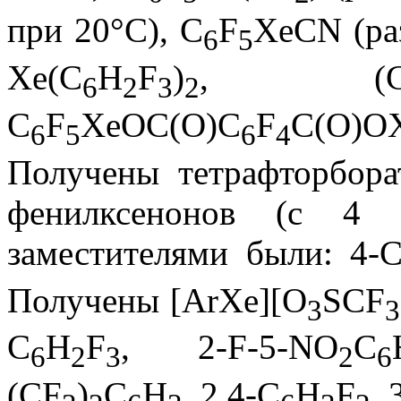
при 20°С), C
F
XeCN (раз
6
5
Xe(C
H
F
)
, (
6
2
3
2
C
F
XeOC(O)C
F
C(O)O
6
5
6
4
Получены тетрафторбор
фенилксенонов (с 4 
заместителями были: 4-C
Получены [ArXe][O
SCF
3
3
C
H
F
, 2-F-5-NO
C
6
2
3
2
6
(CF
)
C
H
, 2,4-C
H
F
,