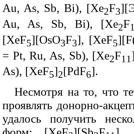
Au, As, Sb, Bi), [Xe
F
][
2
3
Au, As, Sb, Bi), [Xe
F
2
[XeF
][OsO
F
], [XeF
][
5
3
3
5
= Pt, Ru, As, Sb), [Xe
F
2
1
1
As), [XeF
]
[PdF
].
5
2
6
Несмотря на то, что т
проявлять донорно-акцепт
удалось получить неск
форм: [XeF
][Sb
F
], 