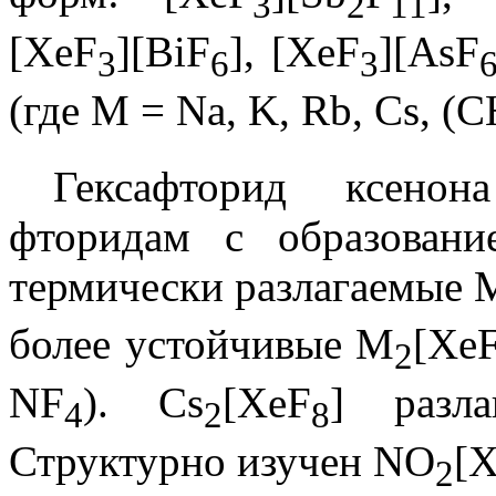
3
2
1
1
[XeF
][BiF
], [XeF
][AsF
3
6
3
(где M = Na, K, Rb, Cs, (
Гексафторид ксенон
фторидам с образовани
термически разлагаемые 
более устойчивые M
[Xe
2
NF
). Cs
[XeF
] разл
4
2
8
Структурно изучен NO
[
2