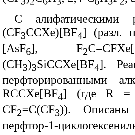
3
2
6
3
6
3
2
С алифатическими 
(CF
CCXe)[BF
] (разл. 
3
4
[AsF
], F
C=CFXe
6
2
(CH
)
SiCCXe[BF
]. Ре
3
3
4
перфторированными ал
RCCXe[BF
] (где R =
4
CF
=C(CF
)). Описаны 
2
3
перфтор-1-циклогексени