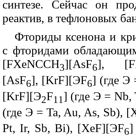
синтезе. Сейчас он про
реактив, в тефлоновых ба
Фториды ксенона и кр
с фторидами обладающим
[FXeNCCH
][AsF
], [F
3
6
[AsF
], [KrF][ЭF
] (где Э 
6
6
[KrF][Э
F
] (где Э = Nb, 
2
1
1
(где Э = Ta, Au, As, Sb), 
Pt, Ir, Sb, Bi), [XeF][ЭF
]
6