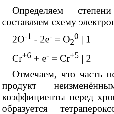
Определяем степен
составляем схему электро
-1
-
0
2O
- 2e
= O
| 1
2
+6
-
+5
Cr
+ e
= Cr
| 2
Отмечаем, что часть п
продукт неизменённ
коэффициенты перед хро
образуется тетраперо