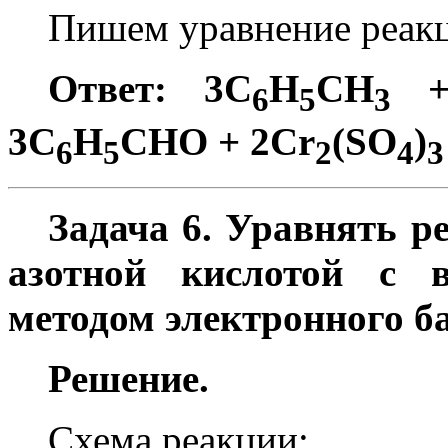
Пишем уравнение реак
Ответ: 3C
H
CH
+
6
5
3
3C
H
CHO + 2Cr
(SO
)
6
5
2
4
3
Задача 6. Уравнять р
азотной кислотой с в
методом электронного б
Решение.
Схема реакции: