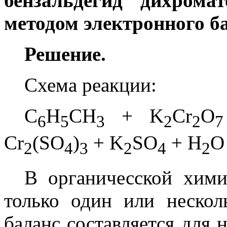
бензальдегид дихрома
методом электронного б
Решение.
Схема реакции:
C
H
CH
+ K
Cr
O
6
5
3
2
2
7
Cr
(SO
)
+ K
SO
+ H
O
2
4
3
2
4
2
В органичесской хими
только один или нескол
баланc составляется для 