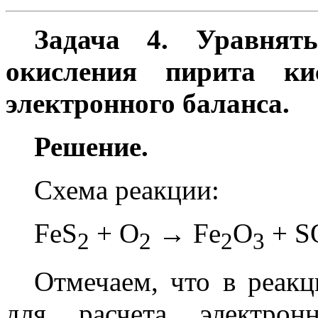
Задача 4. Уравнят
окисления пирита ки
электронного баланса.
Решение.
Схема реакции:
FeS
+ O
→ Fe
O
+ S
2
2
2
3
Отмечаем, что в реакц
для расчета электрон