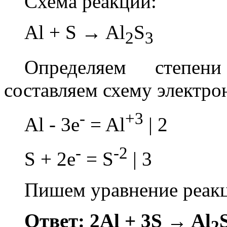
Схема реакции:
Al + S → Al
S
2
3
Определяем степен
составляем схему электро
-
+3
Al - 3e
= Al
| 2
-
-2
S + 2e
= S
| 3
Пишем уравнение реак
Ответ: 2Al + 3S → Al
2