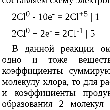
0
-
+5
2Cl
- 10e
= 2Cl
| 1
0
-
-1
2Cl
+ 2e
= 2Cl
| 5
В данной реакции оки
одно и тоже веществ
коэффициенты суммирую
молекулу хлора, то для ра
и коэффициенты проду
образования 2 молекул