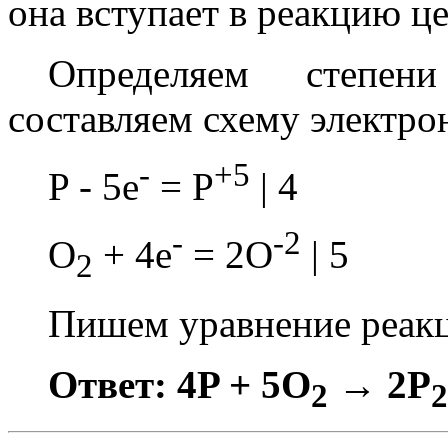
она вступает в реакцию ц
Определяем степен
составляем схему электро
-
+5
P - 5e
= P
| 4
-
-2
O
+ 4e
= 2O
| 5
2
Пишем уравнение реак
Ответ: 4P + 5O
→ 2P
2
2