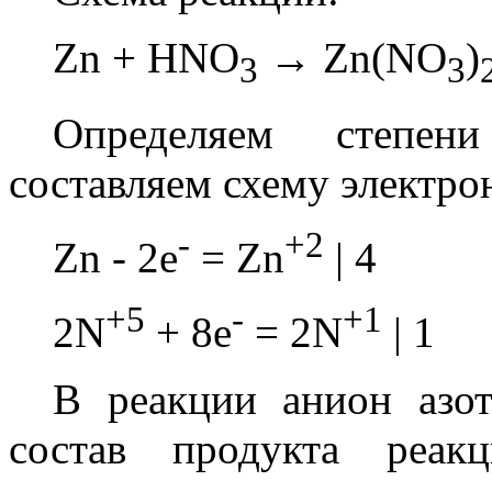
Zn + HNO
→ Zn(NO
)
3
3
Определяем степен
составляем схему электро
-
+2
Zn - 2e
= Zn
| 4
+5
-
+1
2N
+ 8e
= 2N
| 1
В реакции анион азо
состав продукта реак