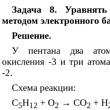
Задача 8. Уравнять
методом электронного б
Решение.
У пентана два атом
окисления -3 и три атома
-2.
Схема реакции:
C
H
+ O
→ CO
+ H
5
12
2
2