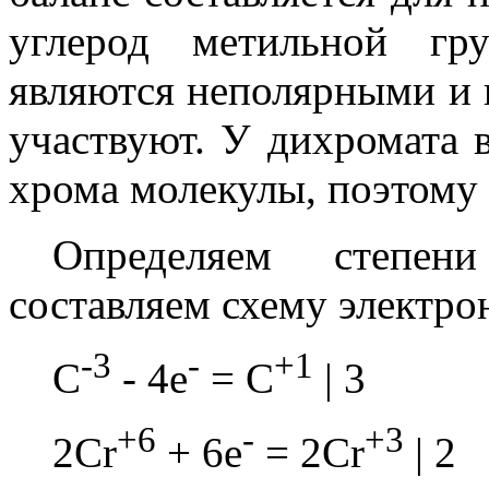
углерод метильной гру
являются неполярными и в
участвуют. У дихромата 
хрома молекулы, поэтому 
Определяем степен
составляем схему электро
-3
-
+1
C
- 4e
= C
| 3
+6
-
+3
2Cr
+ 6e
= 2Cr
| 2