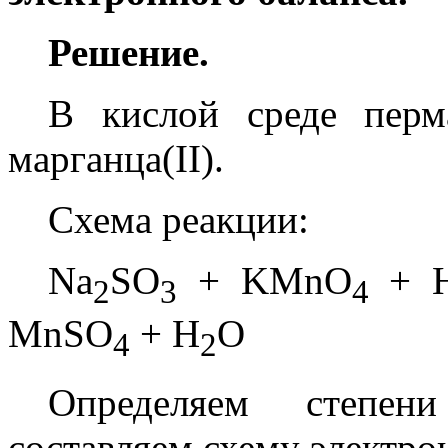
Решение.
В кислой среде перма
марганца(II).
Схема реакции:
Na
SO
+ KMnO
+ 
2
3
4
MnSO
+ H
O
4
2
Определяем степен
составляем схему электро