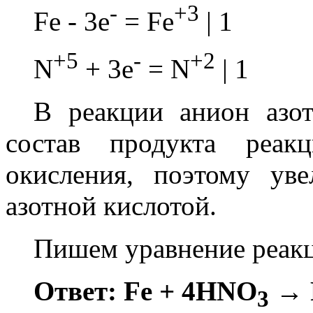
-
+3
Fe - 3e
= Fe
| 1
+5
-
+2
N
+ 3e
= N
| 1
В реакции анион азо
состав продукта реак
окисления, поэтому ув
азотной кислотой.
Пишем уравнение реак
Ответ: Fe + 4HNO
→ 
3