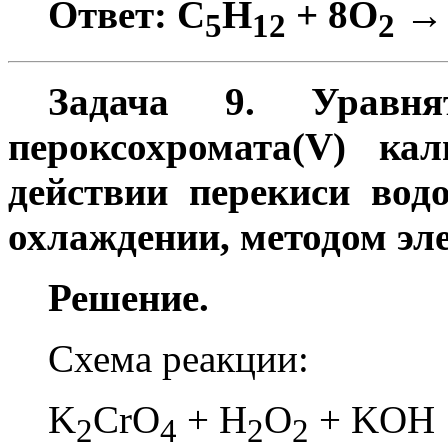
Ответ: C
H
+ 8O
→
5
12
2
Задача 9. Уравня
пероксохромата(V) ка
действии перекиси вод
охлаждении, методом эл
Решение.
Схема реакции:
K
CrO
+ H
O
+ KOH
2
4
2
2