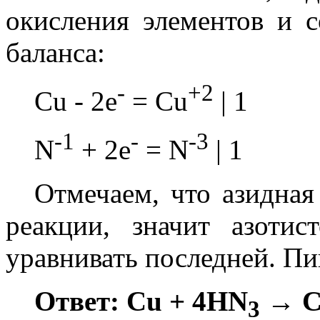
окисления элементов и с
баланса:
-
+2
Cu - 2e
= Cu
| 1
-1
-
-3
N
+ 2e
= N
| 1
Отмечаем, что азидная
реакции, значит азоти
уравнивать последней. П
Ответ: Cu + 4HN
→ C
3