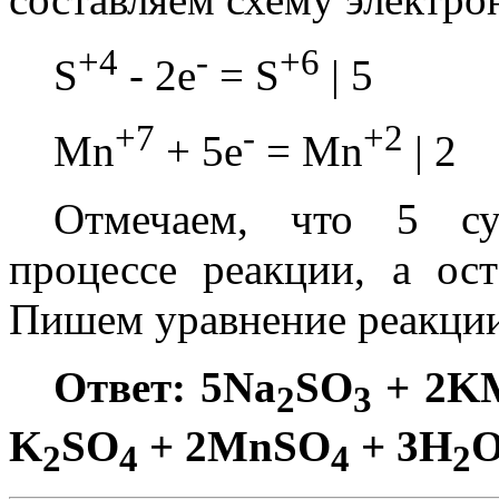
+4
-
+6
S
- 2e
= S
| 5
+7
-
+2
Mn
+ 5e
= Mn
| 2
Отмечаем, что 5 сул
процессе реакции, а ос
Пишем уравнение реакци
Ответ: 5Na
SO
+ 2K
2
3
K
SO
+ 2MnSO
+ 3H
2
4
4
2