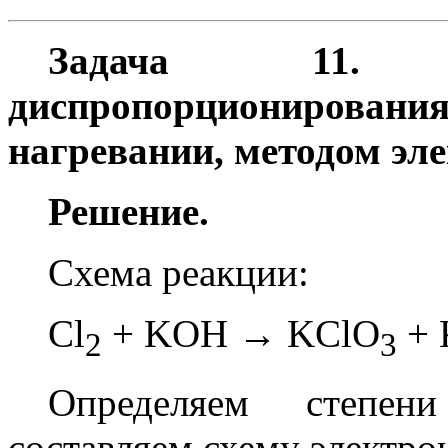
Задача 11. 
диспропорционирования
нагревании, методом эле
Решение.
Схема реакции:
Cl
+ KOH → KClO
+ 
2
3
Определяем степен
составляем схему электро