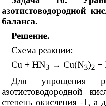
азотистоводородной ки
баланса.
Решение.
Схема реакции:
Cu + HN
→ Cu(N
)
+
3
3
2
Для упрощения р
азотистоводородной ки
степень окисления -1, а 