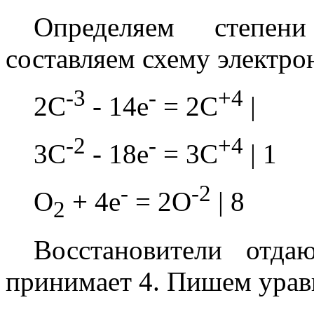
Определяем степен
составляем схему электро
-3
-
+4
2C
- 14e
= 2C
|
-2
-
+4
3C
- 18e
= 3C
| 1
-
-2
O
+ 4e
= 2O
| 8
2
Восстановители отда
принимает 4. Пишем урав