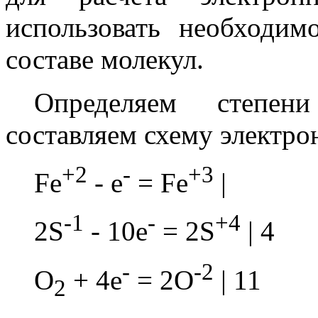
использовать необходим
составе молекул.
Определяем степен
составляем схему электро
+2
-
+3
Fe
- e
= Fe
|
-1
-
+4
2S
- 10e
= 2S
| 4
-
-2
O
+ 4e
= 2O
| 11
2