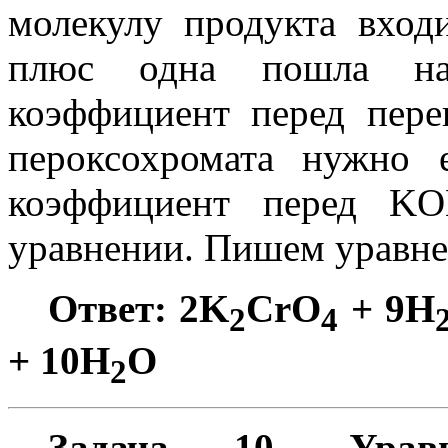
молекулу продукта вход
плюс одна пошла на о
коэффициент перед пере
пероксохромата нужно 
коэффициент перед KO
уравнении. Пишем уравне
Ответ: 2K
CrO
+ 9H
2
4
+ 10H
O
2
Задача 10. Ура